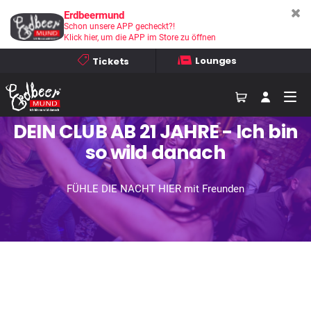
Erdbeermund
Schon unsere APP gecheckt?!
Klick hier, um die APP im Store zu öffnen
Lounges
Tickets
Das perfekte Nachtleben
Das perfekte Nachtleben
Das perfekte Nachtleben
DEIN CLUB AB 21 JAHRE - Ich bin
DEIN CLUB AB 21 JAHRE - Ich bin
DEIN CLUB AB 21 JAHRE - Ich bin
so wild danach
so wild danach
so wild danach
FÜHLE DIE NACHT HIER mit Freunden
FÜHLE DIE NACHT HIER mit Freunden
FÜHLE DIE NACHT HIER mit Freunden