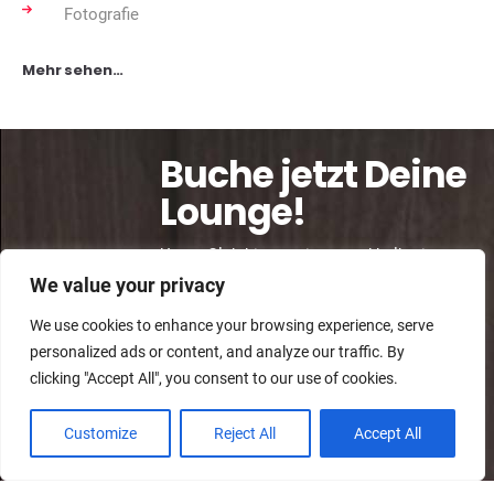
Fotografie
Mehr sehen…
Buche jetzt Deine
Lounge!
Unser Club bietet private und halbprivate
Loungebereiche mit Sofa, Tisch und
We value your privacy
Snacks. Bitte erkundige Dich hier nach der
We use cookies to enhance your browsing experience, serve
Verfügbarkeit und unser VIP-
personalized ads or content, and analyze our traffic. By
Reservierungsmanager wird sich
clicking "Accept All", you consent to our use of cookies.
umgehend bei Dir melden.
Customize
Reject All
Accept All
Lounges buchen