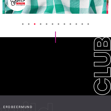
CLU
ERDBEERMUND