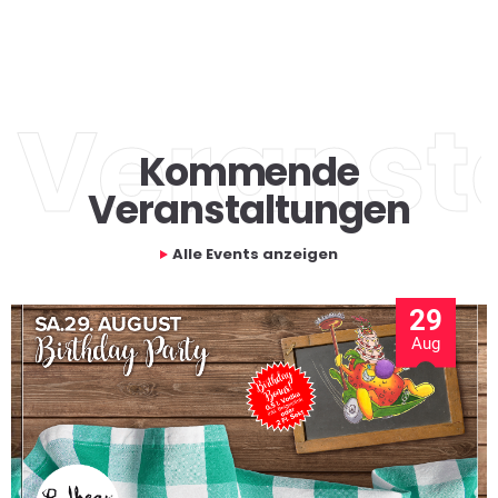
Veranst
Kommende
Veranstaltungen
Alle Events anzeigen
29
04
Aug
Sep