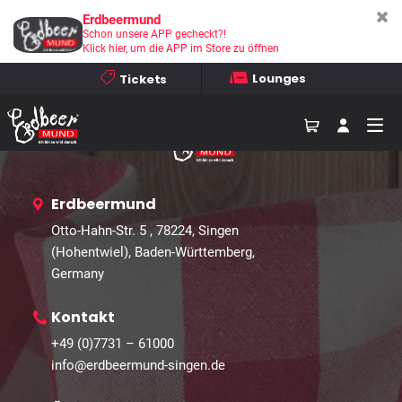
Erdbeermund
Schon unsere APP gecheckt?!
Home
Events
Galerien
Kontakt
Klick hier, um die APP im Store zu öffnen
Lounges
Tickets
Anfahrt
Erdbeermund
Otto-Hahn-Str. 5 , 78224, Singen
(Hohentwiel), Baden-Württemberg,
Germany
Kontakt
+49 (0)7731 – 61000
info@erdbeermund-singen.de